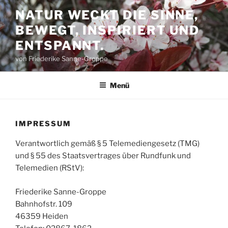
Zum
NATUR WECKT DIE SINNE,
Inhalt
BEWEGT, INSPIRIERT UND
springen
ENTSPANNT.
von Friederike Sanne-Groppe
Menü
IMPRESSUM
Verantwortlich gemäß § 5 Telemediengesetz (TMG)
und § 55 des Staatsvertrages über Rundfunk und
Telemedien (RStV):
Friederike Sanne-Groppe
Bahnhofstr. 109
46359 Heiden